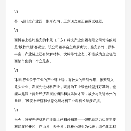
\n
吾一碳纤维产业园一期形态内，工东说念主正在调试机器。
\n
西博会上签约雅安的中晟（广东）科技产业集团有限公司对准的则
是“以竹代塑”赛说念。该公司董事会主席罗虎说，雅安多竹，原料
丰富，产业链上还有降解材料、饮料等竹业态，不错成为企业征战
西部市集的一个立足点。
\n
“材料行业位于工业的产业链上端，有较大的牵引作用。雅安引入
龙头企业、发展先进材料产业，既是为工业绿色转型打好基础，也
能从起源上晋升经济发展的韧性和抗风险才智，减少与先进市州的
差距。”雅安市经济和信息化局材料工业科科长黎媛证据。
\n
当今，雅安先进材料产业疆土已初步知道——锂电新动力边界主要
布局在经开区、芦山县、天全县，以雅化锂业为代表；绿色化工材