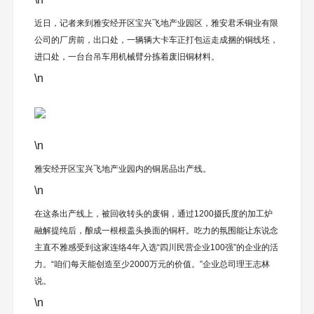
近日，记者来到雅安经开区宝兴飞地产业园区，雅安君禾铜业有限
公司的厂房前，出口处，一辆辆大卡车正打包运走成捆的铜线坯，
进口处，一台台吊车用机械臂分拣着废旧铜材料。
\n
\n
雅安经开区宝兴飞地产业园内的铜居品出产线。
\n
在这条出产线上，被回收转头的废铜，通过1200摄氏度的加工炉
融解提纯后，酿成一根根盖头换面的铜杆。吃力的氛围能让东说念
主直不雅感受到这家连络4年入选“四川民营企业100强”的企业的活
力。“咱们每天能创造至少2000万元的价值。”企业总司理王志林
说。
\n