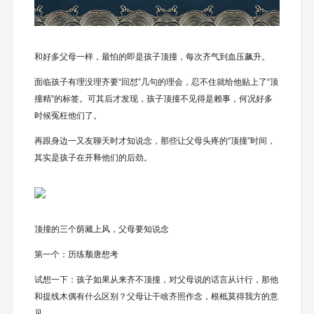
和好多父母一样，最怕的即是孩子顶撞，每次齐气到血压飙升。
面临孩子有理没理齐要“回怼”几句的理会，忍不住就给他贴上了“顶
撞精”的标签。可其后才发现，孩子顶撞不见得是赖事，何况好多
时候冤枉他们了。
再跟身边一又友聊天时才知说念，那些让父母头疼的“顶撞”时间，
其实是孩子在开释他们的后劲。
顶撞的三个荫藏上风，父母要知说念
第一个：历练颓唐想考
试想一下：孩子如果从来齐不顶撞，对父母说的话言从计行，那他
和提线木偶有什么区别？父母让干啥齐照作念，根柢莫得我方的意
见。