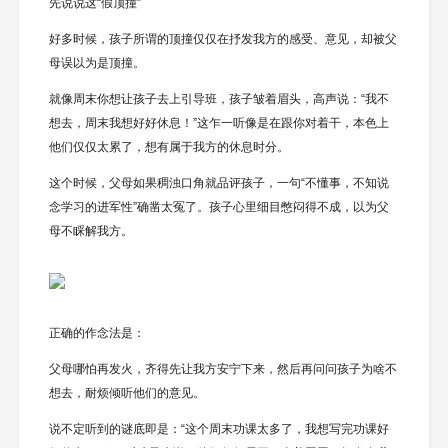
先说说这“假顶撞”
好多时候，孩子所谓的顶撞仅仅在抒发我方的感受、意见，却被父
母误以为是顶撞。
就像周末你想让孩子去上引导班，孩子皱着眉头，高声说：“我不
想去，周末我想好好休息！”这乍一听像是在跟你对着干，本色上
他们仅仅太累了，想有属于我方的休息时分。
这个时候，父母如果稠浊口角就品评孩子，一句“不懂事，不知说
念学习的进军性”确凿太冤了。孩子心里细目憋闷得不成，以为父
母不睬解我方。
正确的作念法是：
父母哪怕再发火，齐得先让我方安宁下来，然后再问问孩子为啥不
想去，耐烦倾听他们的意见。
说不定听到的谜底即是：“这个周末功课太多了，我想写完功课好