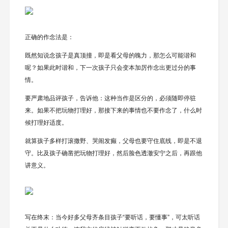
正确的作念法是：
既然知说念孩子是真顶撞，即是看父母的魄力，那怎么可能谐和
呢？如果此时谐和，下一次孩子只会变本加厉作念出更过分的事
情。
要严肃地品评孩子，告诉他：这种当作是区分的，必须随即停驻
来。如果不把玩物打理好，那接下来的事情也不要作念了，什么时
候打理好适度。
就算孩子多样打滚撒野、哭闹发癫，父母也要守住底线，即是不退
守。比及孩子确凿把玩物打理好，然后脸色透澈安宁之后，再跟他
讲意义。
写在终末：当今好多父母齐条目孩子“要听话，要懂事”，可太听话