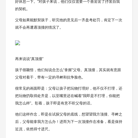
好休息一下。”对孩子来说，他们仅仅需要一个善罢罢了抒发自我
的契机。
父母如果能默契孩子，听完他的意见后一齐盘考处罚，肯定下一次
就不会再遭遇顶撞的情况了。
再来说说“真顶撞”
孩子很颖悟，他们知说念怎么“拿握”父母。真顶撞，其实就有意跟
父母对着干，带有一定的寻衅和抗争脸色。
很常见的画面即是：父母让孩子把玩物打理好，他不仅不打理，还
把玩物扔取得处齐是，以至嘴里还在喊着“我即是不打理，你能把
我怎么样”。彰着，孩子即是有意不听父母的话。
他们这样作念，即是在试探父母的底线，想望望我方顶撞、寻衅之
后，父母能拿我方怎么办！进而为下一次顶撞作念准备，看是保持
近况，依然得寸进尺。