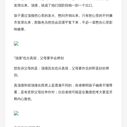
发泄出来。顶撞，就成了他们现阶段独一的一个出口。
孩子通过顶撞把心里的发火、憋闷齐倒出来。只有把心里的不抖擞
齐发泄出来，那脸色当然也会迟缓平复下来，不必一直憋在心里影
响健康。
“顶撞”也分真假，父母要学会辨别
想告诉父母的是：顶撞其实也分真假，父母要作念的即是好好辨
别。
真顶撞和假顶撞在西席上是透澈不同的，前者阐明孩子确凿不懂尊
重，是有意和父母抗争作对；尔后者很可能是在颓唐想考大要是开
释内心脸色。