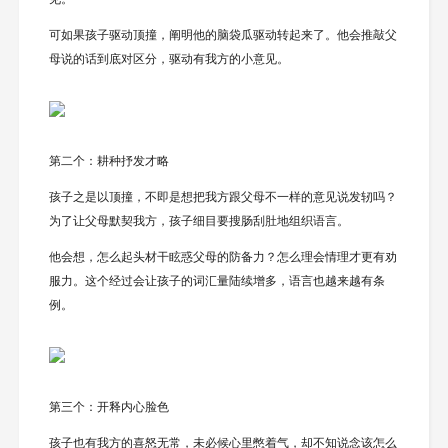
可如果孩子驱动顶撞，阐明他的脑袋瓜驱动转起来了。他会推敲父
母说的话到底对区分，驱动有我方的小意见。
第二个：耕种抒发才略
孩子之是以顶撞，不即是想把我方跟父母不一样的意见说发轫吗？
为了让父母默契我方，孩子细目要搜肠刮肚地组织语言。
他会想，怎么起头材干眩惑父母的防备力？怎么理会情理才更有劝
服力。这个经过会让孩子的词汇量陆续增多，语言也越来越有条
例。
第三个：开释内心脸色
孩子也有我方的喜怒无常，未必候心里憋着气，却不知说念该怎么