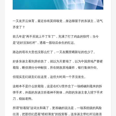
一又友开云体育，最近你有莫得嗅觉，身边聊屋子的东谈主，语气
齐变了？
前几年是“再不买就上不了车了”，充满了打了鸡血的惊愕；当今
是“还好没加杠杆”，透着一股劫后余生的红运。
路边的塔吊大意也没那么忙了，一又友圈里晒新址的也少了。
好多东谈主看到房价跌了，就以为天要塌了，以为中国房地产要硬
着陆，断供潮分分钟献技，所在财政原地爆炸，银行集体扑街。
但现实玄幻就玄幻在这里，这些大时局一个齐没发生。
这根本不是什么软着陆，这是在ICU里作念了一场精确到毫米的拆
弹手术，外面的东谈主听着神不附体，内部的东谈主拿入辖下手术
刀，稳如老狗。
所谓“软着陆”这词太和蔼了，更准确的说法是，一场系统级的风险
出清，把那些幻思着“瞎积薄发”的投契客，连东谈主带杠杆沿路清