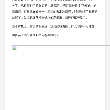
矣了。已往那种闭着眼买房，靠着高杠杆玩“快种快收”的模式，睹
景伤情。市集正在资格一个厄运的去泡沫历程，那些加满了杠杆的
炒房客，当今就像落潮后裸泳的东谈主，底裤齐被冲走了。
当今市集上，有房的盼着涨，没房的盼着跌，群众吵得不可开交。
房价会涨吗？会跌吗？还有契机吗？