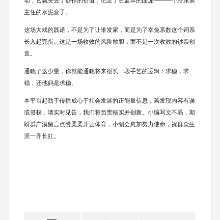
动，它就失去了炒作的价值，纪念了它蓝本的面庞——一个给东谈
主住的水泥盒子。
这场大戏的践诺，不是为了让谁发家，而是为了幸免系数这个词系
长入起完蛋。这是一场收效的风险放胆，而不是一次收效的钞票创
造。
通晓了这少量，你就能通晓将来很长一段手艺的逻辑：求稳，求
稳，还他妈是求稳。
本平台起劲于传播成心于社会发展的正能量信息，若发现内容有误
或侵权，请实时见告，我们将负责核实并创新。小编写文不易，期
盼群广漠留言点赞柔柔开云体育，小编会愈加努力使命，祝群众生
涯一齐长虹。