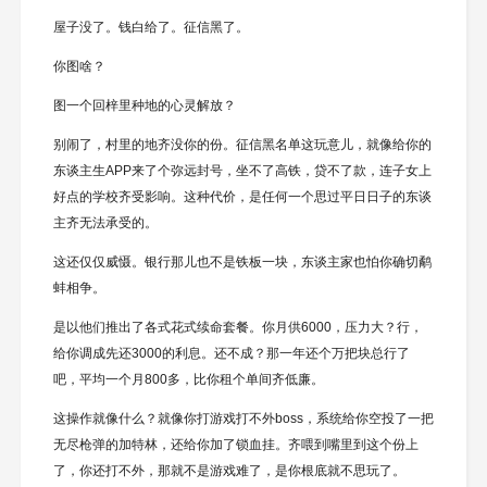
屋子没了。钱白给了。征信黑了。
你图啥？
图一个回梓里种地的心灵解放？
别闹了，村里的地齐没你的份。征信黑名单这玩意儿，就像给你的
东谈主生APP来了个弥远封号，坐不了高铁，贷不了款，连子女上
好点的学校齐受影响。这种代价，是任何一个思过平日日子的东谈
主齐无法承受的。
这还仅仅威慑。银行那儿也不是铁板一块，东谈主家也怕你确切鹬
蚌相争。
是以他们推出了各式花式续命套餐。你月供6000，压力大？行，
给你调成先还3000的利息。还不成？那一年还个万把块总行了
吧，平均一个月800多，比你租个单间齐低廉。
这操作就像什么？就像你打游戏打不外boss，系统给你空投了一把
无尽枪弹的加特林，还给你加了锁血挂。齐喂到嘴里到这个份上
了，你还打不外，那就不是游戏难了，是你根底就不思玩了。