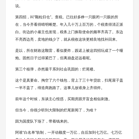
说。
第四招，叫“颗粒归仓”。查税。已往好多睁一只眼闭一只眼的所
在，当今齐看得晴明晰楚。年入几十万上百万的，个税查得清正派
白。街边的小雇主也发现，税务上门换取使命的频率齐高了。东边
不亮西边亮，卖地的钱少了，就从税收这块更精良地找补回来。
是以，所在财政这颗雷，看似要炸，践诺上被这四招玩成了一个哑
炮。固然日子过得紧巴了，但离崩盘还远着呢。
第三个核弹，亦然最干系到社会巩固的：烂尾楼。
这个是真要命。掏空了六个钱包，背上了三十年贷款，扫尾屋子盖
一半不盖了，缔造商跑路了。这事儿放谁身上齐得炸。
前年这个时候，东谈主心惶惑，买期房跟开盲盒相似刺激。
但当今，你很少听到大限制的烂尾新闻了，为啥？
因为国度队下场了，带着钱来的。
阿谁“白名单”轨制，一开动额度一万亿，自后加到七万亿。七万亿