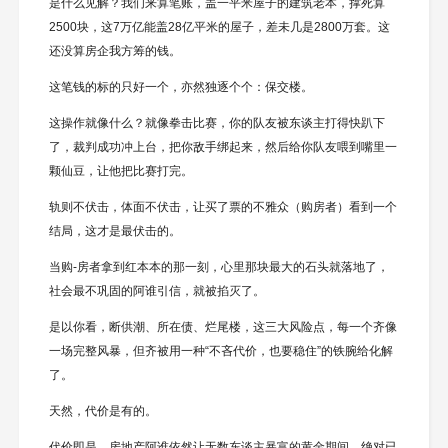
是什么见解？我们来算笔账，盖一平米屋子的建筑老本，撑死算
2500块，这7万亿能盖28亿平米的屋子，差未几是2800万套。这
还没算房企我方筹的钱。
这笔钱的标的只好一个，亦然独逐个个：保交楼。
这操作就像什么？就像拳击比赛，你的队友被东谈主打得快趴下
了，裁判成功冲上台，把你敌手绑起来，然后给你队友喂到嘴里一
颗仙豆，让他把比赛打完。
轨则不伏击，体面不伏击，让买了票的不雅众（购房者）看到一个
结局，这才是最伏击的。
当购-房者拿到红本本的那一刻，心里那块最大的石头就落地了，
社会最不巩固的阿谁引信，就被掐灭了。
是以你看，断供潮、所在债、烂尾楼，这三大风险点，每一个齐像
一场完整风暴，但齐被用一种“不吝代价，也要稳住”的铁腕给化解
了。
天然，代价是有的。
代价即是，房地产阿谁依然让无数东谈主暴富的黄金期间，绝对已