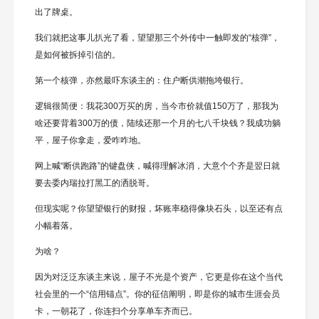
出了牌桌。
我们就把这事儿扒光了看，望望那三个外传中一触即发的“核弹”，
是如何被拆掉引信的。
第一个核弹，亦然最吓东谈主的：住户断供潮拖垮银行。
逻辑很简便：我花300万买的房，当今市价就值150万了，那我为
啥还要背着300万的债，陆续还那一个月的七八千块钱？我成功躺
平，屋子你拿走，爱咋咋地。
网上喊“断供跑路”的键盘侠，喊得理解冰消，大意个个齐是翌日就
要去委内瑞拉打黑工的洒脱哥。
但现实呢？你望望银行的财报，坏账率稳得像块石头，以至还有点
小幅着落。
为啥？
因为对泛泛东谈主来说，屋子不光是个资产，它更是你在这个当代
社会里的一个“信用锚点”。你的征信阐明，即是你的城市生涯会员
卡，一朝花了，你连扫个分享单车齐而已。