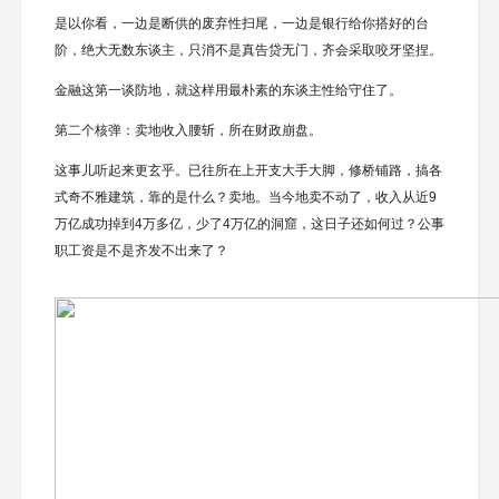
是以你看，一边是断供的废弃性扫尾，一边是银行给你搭好的台
阶，绝大无数东谈主，只消不是真告贷无门，齐会采取咬牙坚捏。
金融这第一谈防地，就这样用最朴素的东谈主性给守住了。
第二个核弹：卖地收入腰斩，所在财政崩盘。
这事儿听起来更玄乎。已往所在上开支大手大脚，修桥铺路，搞各
式奇不雅建筑，靠的是什么？卖地。当今地卖不动了，收入从近9
万亿成功掉到4万多亿，少了4万亿的洞窟，这日子还如何过？公事
职工资是不是齐发不出来了？