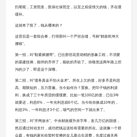
扫尾呢，工资照发，医保社保照交，以至之前疫情欠的钱，齐在缓
缓补。
这就奇了怪了，钱从哪来的？
这背后是一套组合拳，打得那叫一个严丝合缝，号称“财政乾坤大
挪移”。
第一招，叫“勒紧裤腰带”。已往那些花里胡梢的形象工程，不消要
的基建技俩，能停的齐停了，能砍的齐砍了。你嗅觉这两年路上挖
沟的少了，即是这个深嗜。
第二招，叫“债务真金不怕火金术”。所在上欠的债，好多齐是利息
高、期限短的，压力普遍。当今如何办？置换。把印子钱的利滚
利，换成了三十年房贷的缓缓磨。比如一笔100亿的债，已往3年
就要还，利息6%，一年光利息就6个亿。当今给你换成10年的，
利息3%，一年利息才3个亿，喘气的空间一下就出来了。
第三招，叫“开闸放水”。中央财政擢升赤字率，发几万亿的国债，
然后通过转动支付，成功把钱运送给有需要的所在。这就像一个群
众庭，有钱的家长给暂时贫瘠的女儿塞点生涯费，先度过难关再